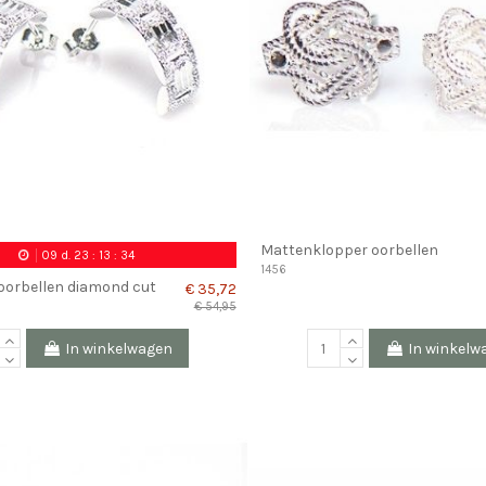
Mattenklopper oorbellen
09
d.
23
:
13
:
33
1456
 oorbellen diamond cut
€ 35,72
€ 54,95
In winkelwagen
In winkelw