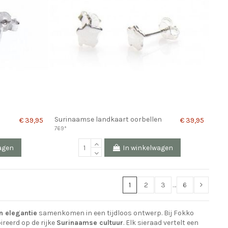
Surinaamse landkaart oorbellen
€ 39,95
€ 39,95
769*
agen
In winkelwagen
1
2
3
…
6
en elegantie
samenkomen in een tijdloos ontwerp. Bij Fokko
ireerd op de rijke
Surinaamse cultuur
. Elk sieraad vertelt een