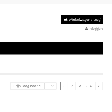
Winkelwagen
/
Leeg
Inloggen
Prijs: laag naar hoog
12
1
2
3
…
6