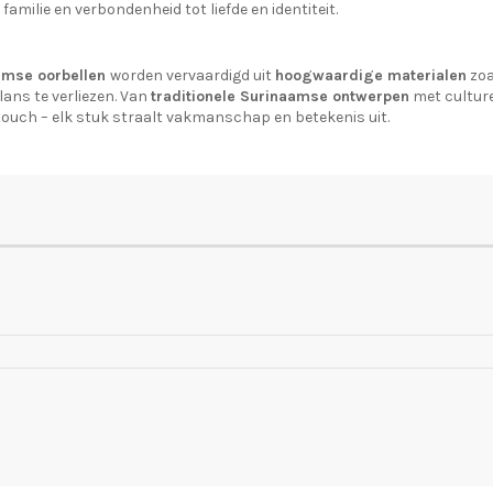
familie en verbondenheid tot liefde en identiteit.
amse oorbellen
worden vervaardigd uit
hoogwaardige materialen
zo
ans te verliezen. Van
traditionele Surinaamse ontwerpen
met culture
ouch – elk stuk straalt vakmanschap en betekenis uit.