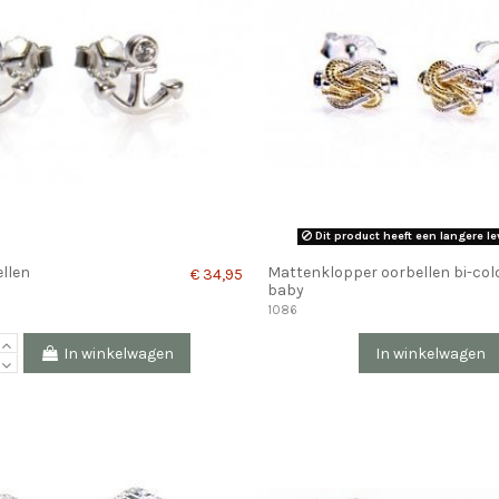
Dit product heeft een langere le
llen
Mattenklopper oorbellen bi-col
€ 34,95
baby
1086
In winkelwagen
In winkelwagen