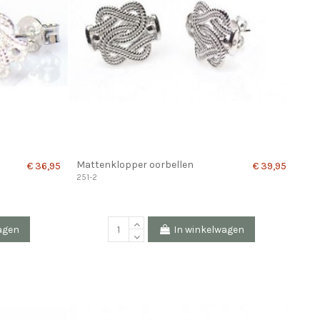
Mattenklopper oorbellen
€ 36,95
€ 39,95
251-2
agen
In winkelwagen