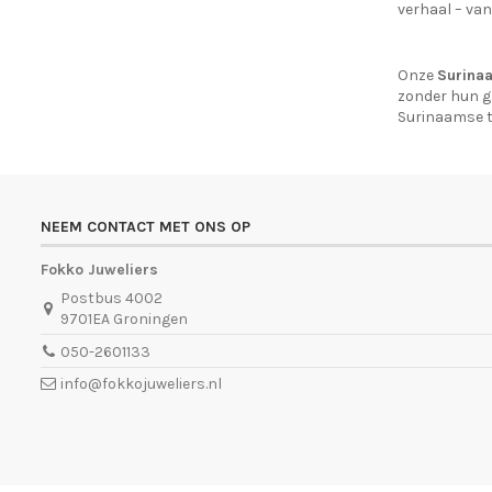
verhaal – van 
Onze
Surina
zonder hun gl
Surinaamse t
NEEM CONTACT MET ONS OP
Fokko Juweliers
Postbus 4002
9701EA Groningen
050-2601133
info@fokkojuweliers.nl