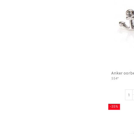
Anker oorbe
554*
-35%