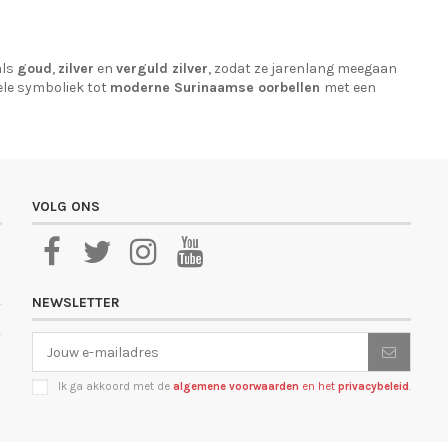
als
goud
,
zilver
en
verguld zilver
, zodat ze jarenlang meegaan
le symboliek tot
moderne Surinaamse oorbellen
met een
VOLG ONS
NEWSLETTER
Ik ga akkoord met de
algemene voorwaarden
en het
privacybeleid
.