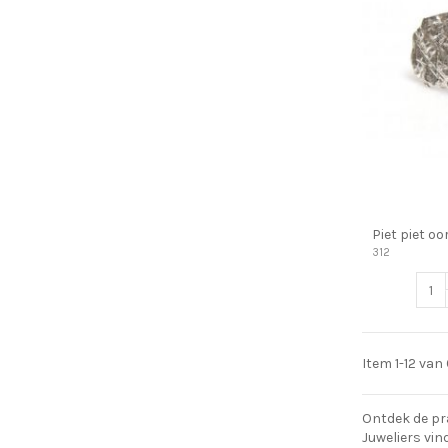
Piet piet oo
312
Item 1-12 van
Ontdek de pr
Juweliers vin