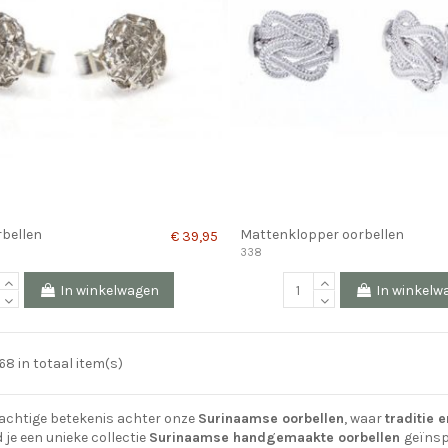
rbellen
Mattenklopper oorbellen
€ 39,95
338
In winkelwagen
In winkelw
 68 in totaal item(s)
achtige betekenis achter onze
Surinaamse oorbellen
, waar
traditie 
d je een unieke collectie
Surinaamse handgemaakte oorbellen
geïnsp