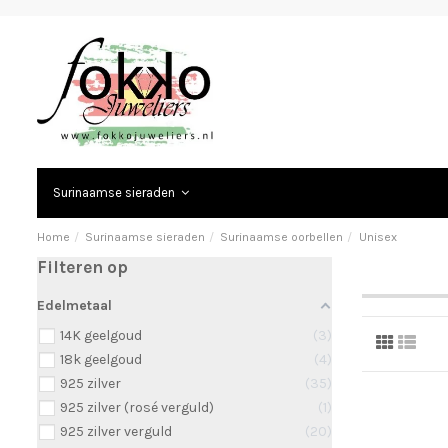
Surinaamse sieraden
Home
Surinaamse sieraden
Surinaamse oorbellen
Unisex
Filteren op
Edelmetaal
14K geelgoud
3
18k geelgoud
4
925 zilver
35
925 zilver (rosé verguld)
1
925 zilver verguld
20