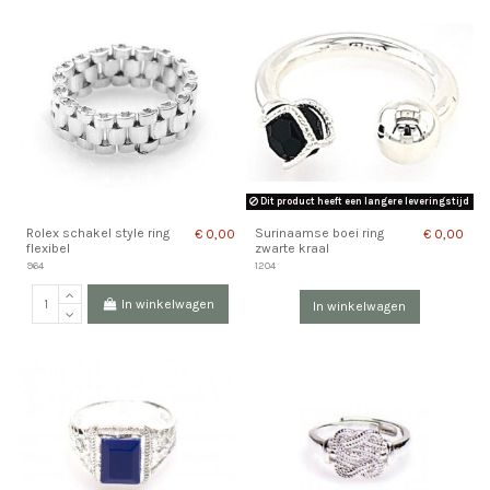
Dit product heeft een langere leveringstijd
Rolex schakel style ring
Surinaamse boei ring
€ 0,00
€ 0,00
flexibel
zwarte kraal
964
1204
In winkelwagen
In winkelwagen