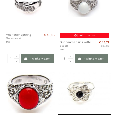
Vriendschapsring
€ 49,95
14
d.
00
:
54
:
35
Swarovski
Surinaamse ring witte
€ 46,71
109
steen
€ 54,95
446
In winkelwagen
In winkelwagen