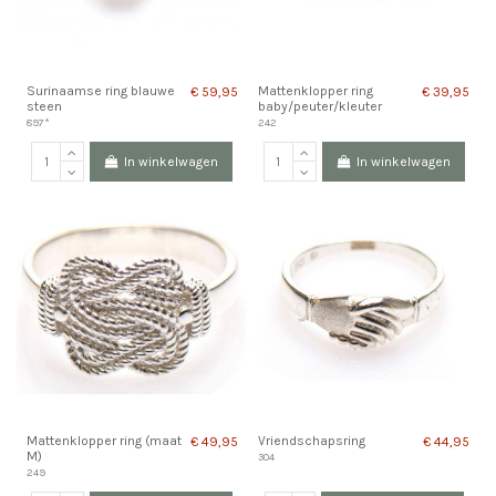
Surinaamse ring blauwe
Mattenklopper ring
€ 59,95
€ 39,95
steen
baby/peuter/kleuter
897*
242
In winkelwagen
In winkelwagen
Mattenklopper ring (maat
Vriendschapsring
€ 49,95
€ 44,95
M)
304
249