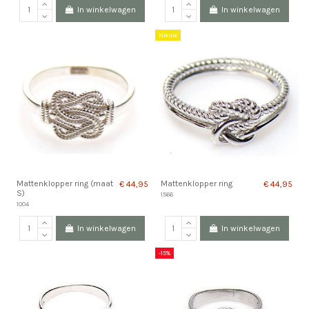
In winkelwagen
In winkelwagen
Nieuw
Mattenklopper ring (maat
Mattenklopper ring
€ 44,95
€ 44,95
S)
1566
1004
In winkelwagen
In winkelwagen
-15%