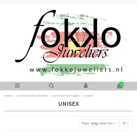
0
Home
Surinaamse sieraden
Surinaamse ringen
Unisex
UNISEX
Prijs: laag naar hoog
12