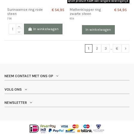
Dit product heeft een langere leveringstijd
Surinaamse ring rode
Mattenklopper ring
€ 54,95
€ 54,95
steen
zwarte steen
758
804
In winkelwagen
In winkelwagen
1
2
3
…
6
Edelmetaal
NEEM CONTACT MET ONS OP
18k geelgoud
3
925 zilver
42
VOLG ONS
925 zilver verguld
15
Bi-color (925 zilver verguld)
3
NEWSLETTER
Ringmaat