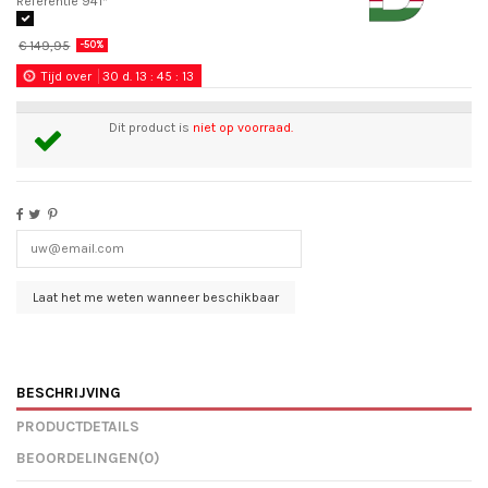
Referentie
941*
€ 149,95
-50%
Tijd over
30
d.
13
:
45
:
13
Dit product is
niet op voorraad.
BESCHRIJVING
PRODUCTDETAILS
BEOORDELINGEN
(0)