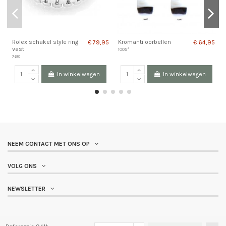
Rolex schakel style ring
Kromanti oorbellen
€ 79,95
€ 64,95
vast
1005*
768
In winkelwagen
In winkelwagen
NEEM CONTACT MET ONS OP
VOLG ONS
NEWSLETTER