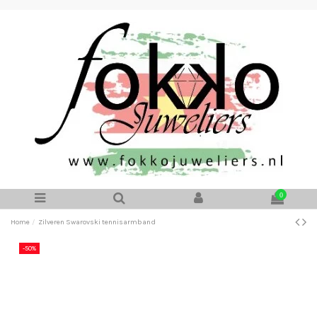
0
Home
Zilveren Swarovski tennisarmband
-50%