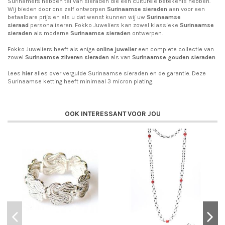
Surinamers hebben tal van sieraden die een culturele betekenis hebben.
Wij bieden door ons zelf ontworpen
Surinaamse sieraden
aan voor een
betaalbare prijs en als u dat wenst kunnen wij uw
Surinaamse
sieraad
personaliseren. Fokko Juweliers kan zowel klassieke
Surinaamse
sieraden
als moderne
Surinaamse sieraden
ontwerpen.
Fokko Juweliers heeft als enige
online juwelier
een complete collectie van
zowel
Surinaamse zilveren sieraden
als van
Surinaamse gouden sieraden
.
Lees
hier
alles over vergulde Surinaamse sieraden en de garantie. Deze
Surinaamse ketting heeft minimaal 3 micron plating.
OOK INTERESSANT VOOR JOU