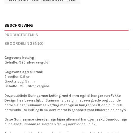
BESCHRIJVING
PRODUCTDETAILS
BEOORDELINGEN
(0)
Gegevens ketting
Gehalte: 925 zilver
verguld
Gegevens ogri ai kraal:
Breedte: 0.6 cm
Grootte oog: 3 mm
Gehalte: 925 zilver
verguld
Deze subtiele
Surinaamse ketting met 6 mm ogri ai hanger
van
Fokko
Design
heeft een stijlvol Surinaams design met een goede oog voor de
details. Deze
Surinaamse
ketting met ogri ai hanger
heeft een culturele
betekenis. De ketting in 45 centimeter is geschikt voor kinderen en baby's.
Onze
Surinaamse sieraden
zijn bijna allemaal handgemaakt. Daardoor zijn
bijna
alle Surinaamse sieraden
die wij aanbieden uniek!