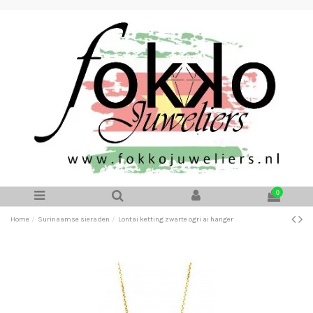
0
Home
Surinaamse sieraden
Lontai ketting zwarte ogri ai hanger