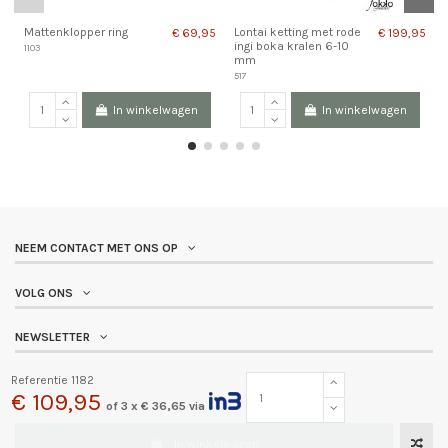
Mattenklopper ring
Lontai ketting met rode
€ 69,95
€ 199,95
ingi boka kralen 6-10
1103
mm
517
In winkelwagen
In winkelwagen
NEEM CONTACT MET ONS OP
VOLG ONS
NEWSLETTER
Referentie
1182
€ 109,95
of 3 x € 36,65 via
In winkelwagen