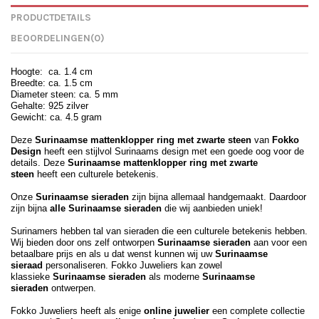
PRODUCTDETAILS
BEOORDELINGEN
(0)
Hoogte: ca. 1.4 cm
Breedte: ca. 1.5 cm
Diameter steen: ca. 5 mm
Gehalte: 925 zilver
Gewicht: ca. 4.5 gram
Deze
Surinaamse mattenklopper ring met zwarte steen
van
Fokko
Design
heeft een stijlvol Surinaams design met een goede oog voor de
details. Deze
Surinaamse mattenklopper ring met zwarte
steen
heeft
een culturele betekenis.
Onze
Surinaamse sieraden
zijn bijna allemaal handgemaakt. Daardoor
zijn bijna
alle Surinaamse sieraden
die wij aanbieden uniek!
Surinamers hebben tal van sieraden die een culturele betekenis hebben.
Wij bieden door ons zelf ontworpen
Surinaamse sieraden
aan voor een
betaalbare prijs en als u dat wenst kunnen wij uw
Surinaamse
sieraad
personaliseren. Fokko Juweliers kan zowel
klassieke
Surinaamse sieraden
als moderne
Surinaamse
sieraden
ontwerpen.
Fokko Juweliers heeft als enige
online juwelier
een complete collectie