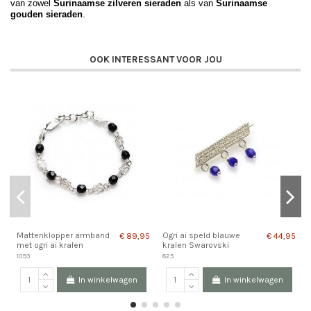
van zowel
Surinaamse zilveren sieraden
als van
Surinaamse
gouden sieraden
.
OOK INTERESSANT VOOR JOU
Mattenklopper armband
Ogri ai speld blauwe
€ 89,95
€ 44,95
met ogri ai kralen
kralen Swarovski
1093
825
In winkelwagen
In winkelwagen