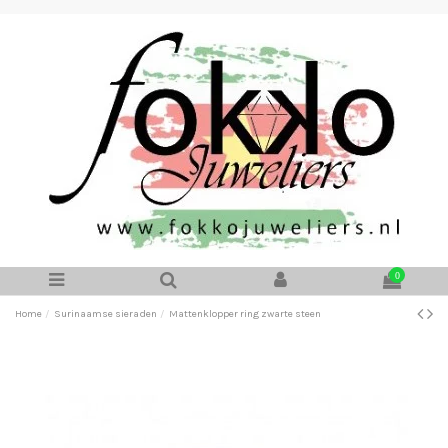
0
Home
Surinaamse sieraden
Mattenklopper ring zwarte steen