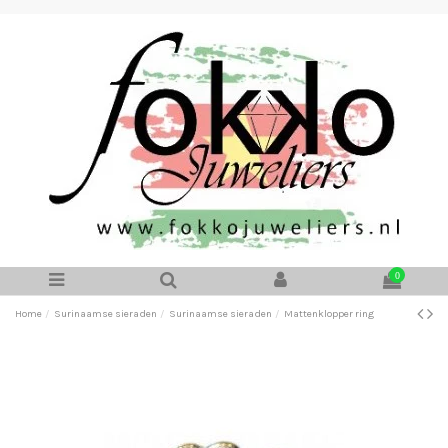
0
Home
Surinaamse sieraden
Surinaamse sieraden
Mattenklopper ring