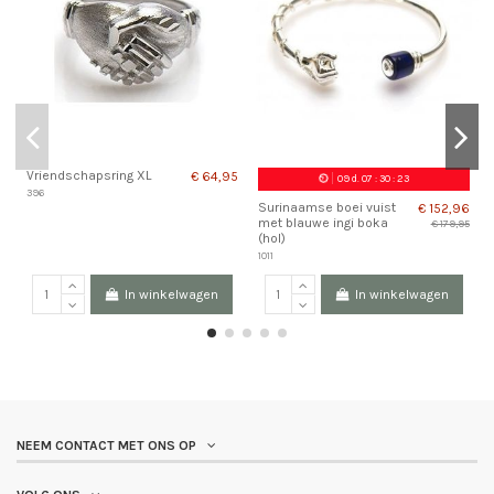
Pr
Vriendschapsring XL
€ 64,95
09
d.
07
:
30
:
23
396
Surinaamse boei vuist
€ 152,96
met blauwe ingi boka
€ 179,95
(hol)
1011
In winkelwagen
In winkelwagen
NEEM CONTACT MET ONS OP