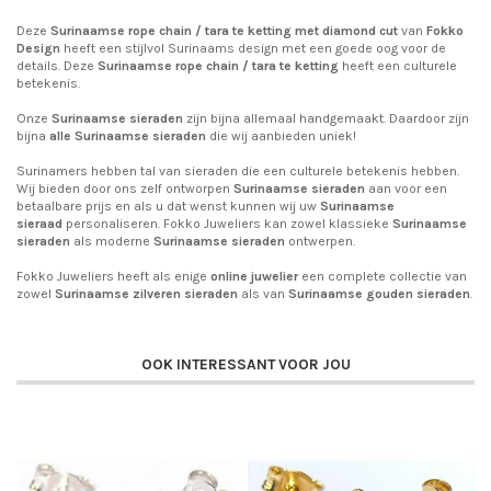
Deze
Surinaamse rope chain / tara te ketting met diamond cut
van
Fokko
Design
heeft een stijlvol Surinaams design met een goede oog voor de
details. Deze
Surinaamse rope chain /
tara te ketting
heeft een culturele
betekenis.
Onze
Surinaamse sieraden
zijn bijna allemaal handgemaakt. Daardoor zijn
bijna
alle Surinaamse sieraden
die wij aanbieden uniek!
Surinamers hebben tal van sieraden die een culturele betekenis hebben.
Wij bieden door ons zelf ontworpen
Surinaamse sieraden
aan voor een
betaalbare prijs en als u dat wenst kunnen wij uw
Surinaamse
sieraad
personaliseren. Fokko Juweliers kan zowel klassieke
Surinaamse
sieraden
als moderne
Surinaamse sieraden
ontwerpen.
Fokko Juweliers heeft als enige
online juwelier
een complete collectie van
zowel
Surinaamse zilveren sieraden
als van
Surinaamse gouden sieraden
.
OOK INTERESSANT VOOR JOU