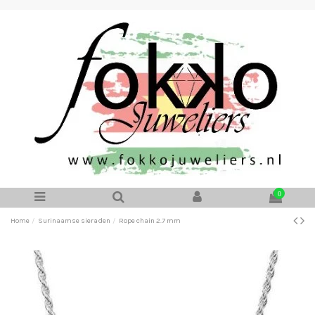
0
Home
Surinaamse sieraden
Rope chain 2.7 mm